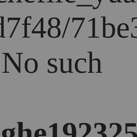
7f48/71be3
: No such
ghe192325