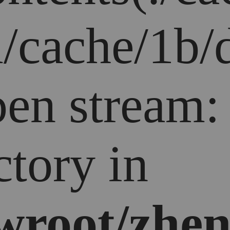
/cache/1b/d
open stream
ctory in
root/zhen