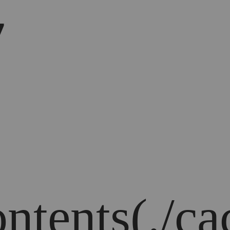
7
ontents(./ca