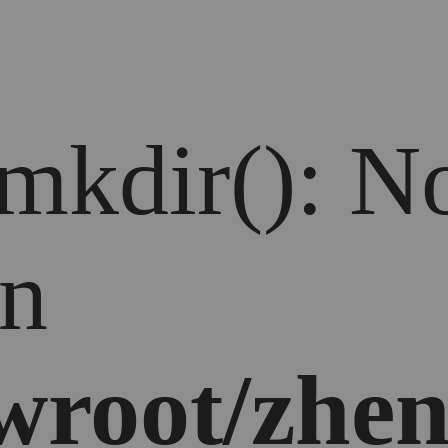
 mkdir(): No
in
root/zhen