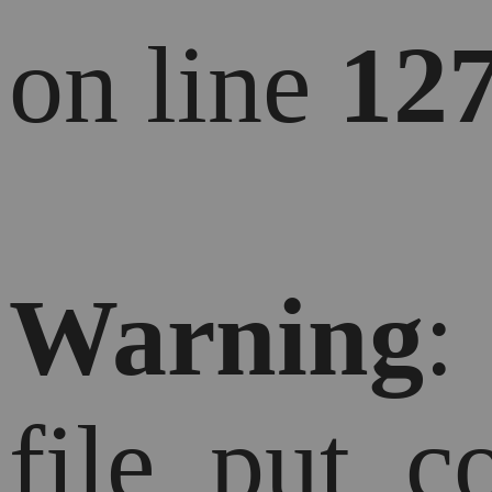
on line
12
Warning
:
file_put_c