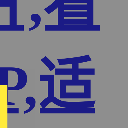
片,看
P,适