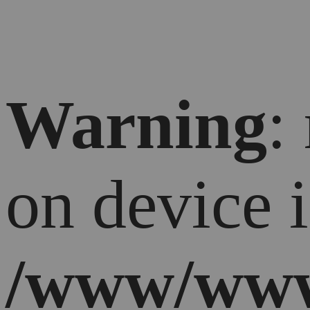
Warning
:
on device 
/www/www