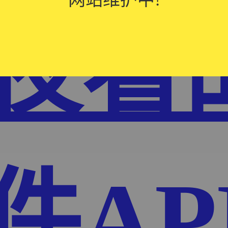
夜看
件AP