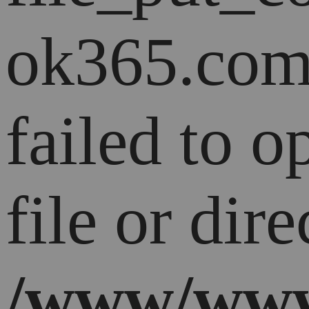
ok365.com
failed to 
file or dire
/www/www