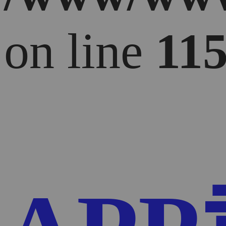
on line
11