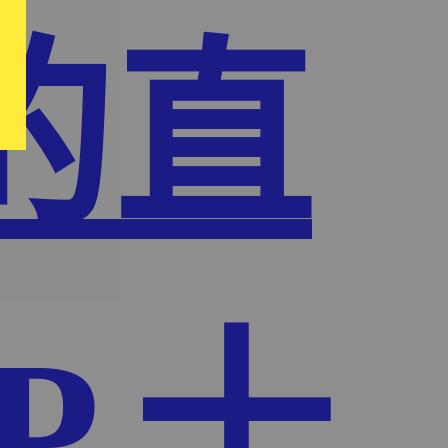
的直
P,十