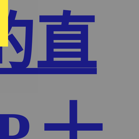
的直
P,十