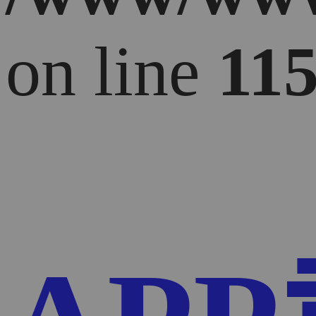
on line
11