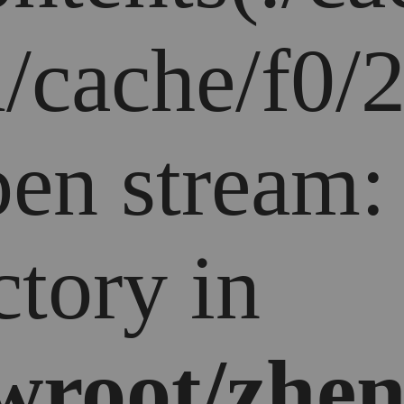
/cache/f0/2
open stream
ctory in
root/zhen