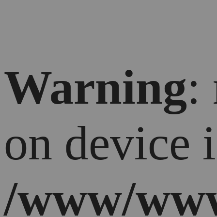
Warning
:
on device 
/www/www