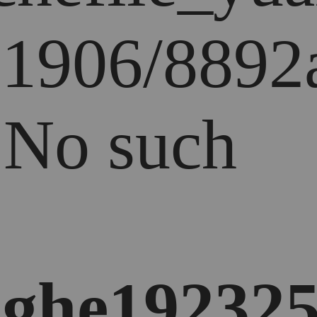
1906/8892a
: No such
ghe192325