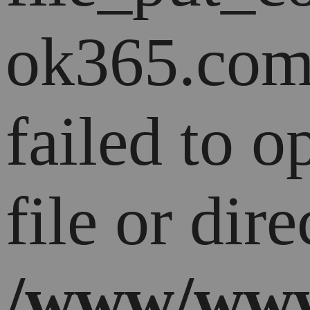
ok365.com
failed to 
file or dire
/www/www