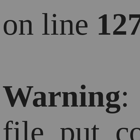
on line
12
Warning
:
file_put_c