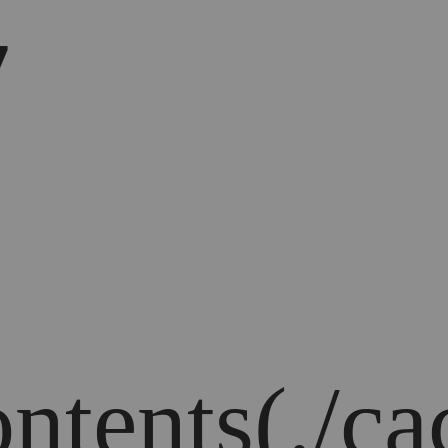
7
ontents(./ca