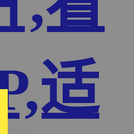
片,看
P,适