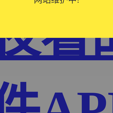
夜看
件AP