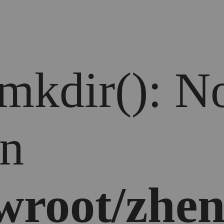
 mkdir(): No
in
root/zhen