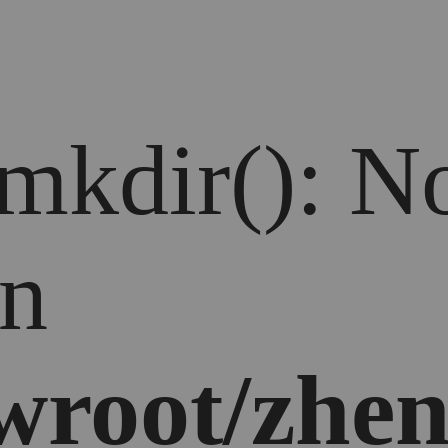
 mkdir(): No
in
root/zhen