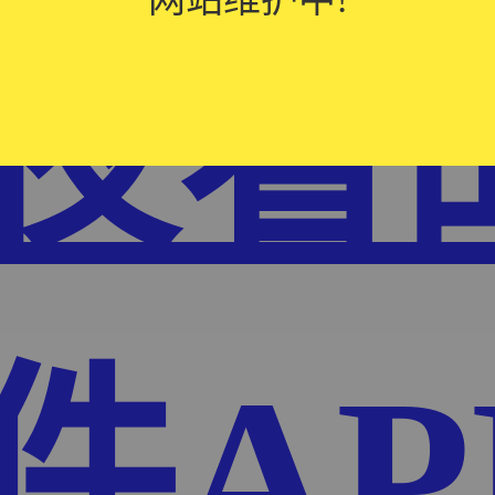
夜看
件AP