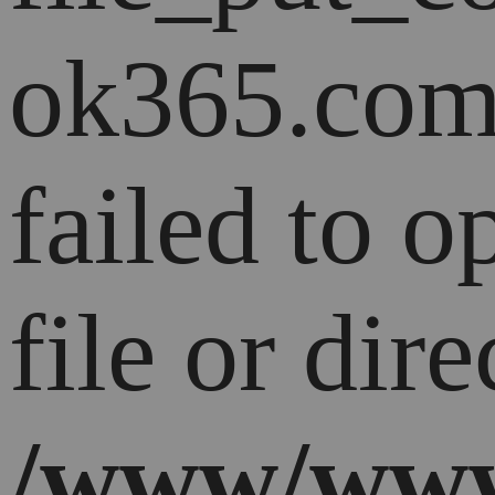
ok365.com
failed to 
file or dire
/www/www