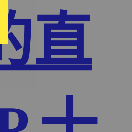
的直
P,十