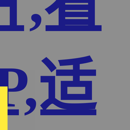
片,看
P,适