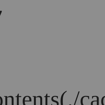
7
ontents(./ca