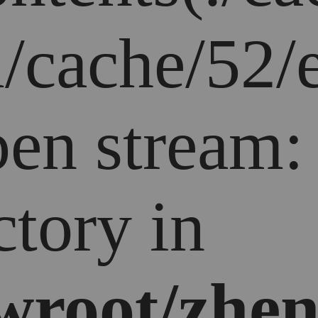
/cache/52/e
open stream
ctory in
root/zhen