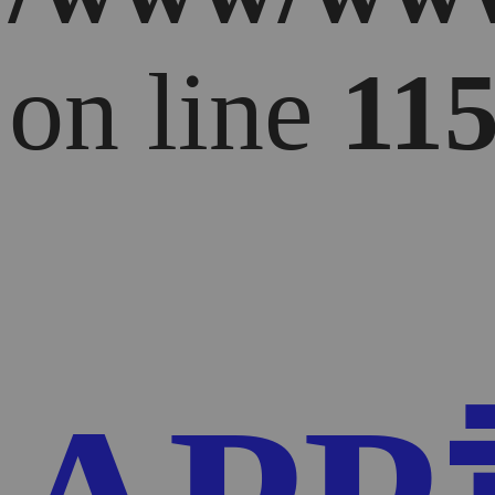
on line
11