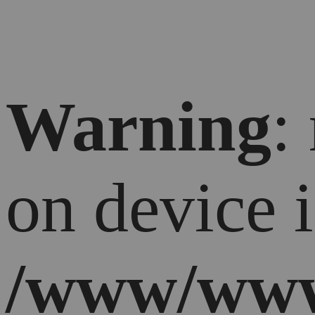
Warning
:
on device 
/www/www