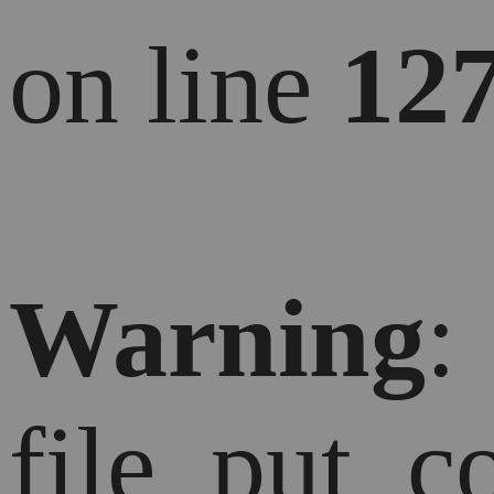
on line
12
Warning
:
file_put_c