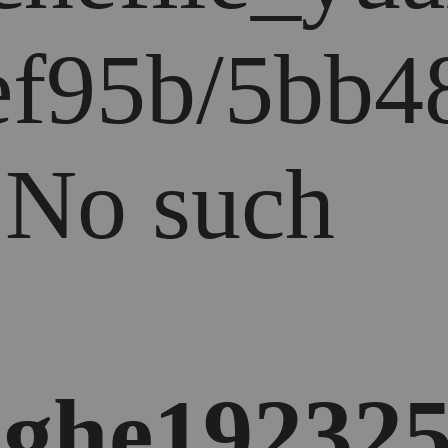
f95b/5bb48
: No such
ghe192325