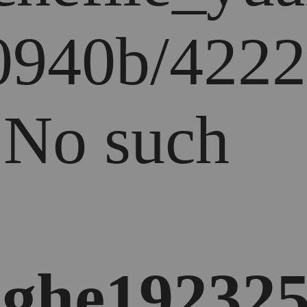
0940b/4222
: No such
ghe192325