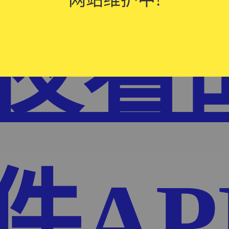
夜看
件AP