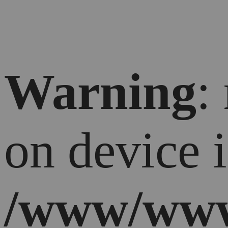
Warning
:
on device 
/www/www