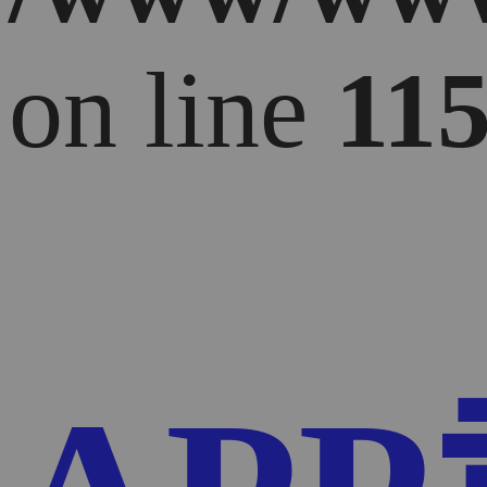
on line
11