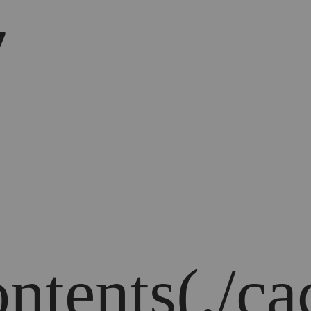
7
ontents(./ca