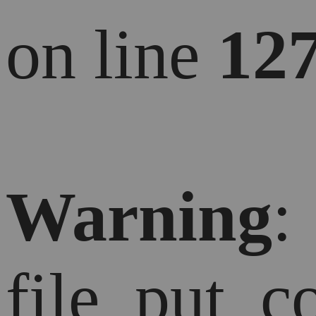
on line
12
Warning
:
file_put_c