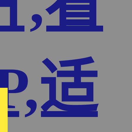
片,看
P,适