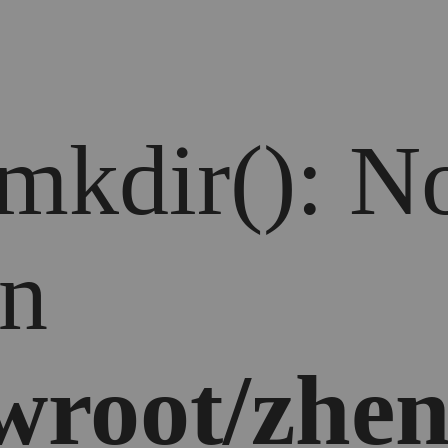
 mkdir(): No
in
root/zhen