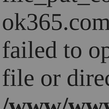
ok365.com
failed to 
file or dire
/www/www