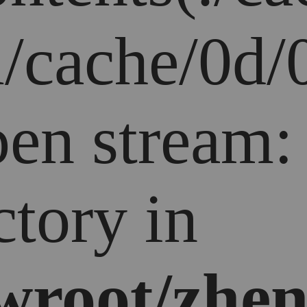
/cache/0d/
open stream
ctory in
root/zhen