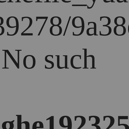
39278/9a38e
: No such
ghe192325