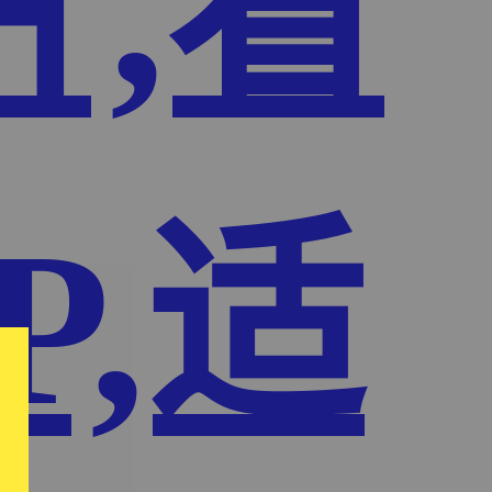
片,看
P,适