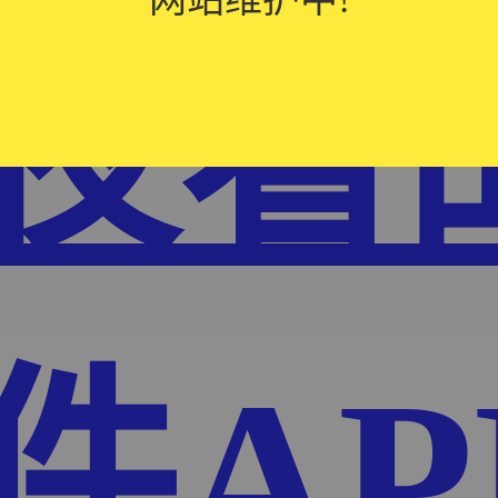
夜看
件AP