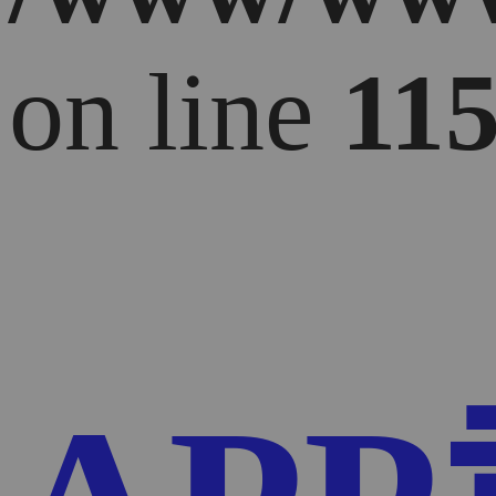
on line
11