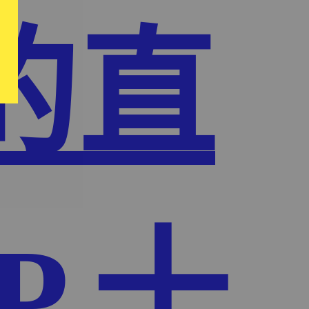
的直
P,十