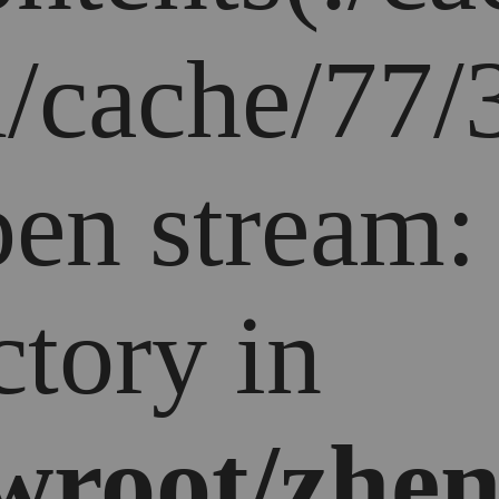
/cache/77/
open stream
ctory in
root/zhen