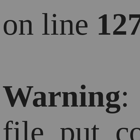
on line
12
Warning
:
file_put_c