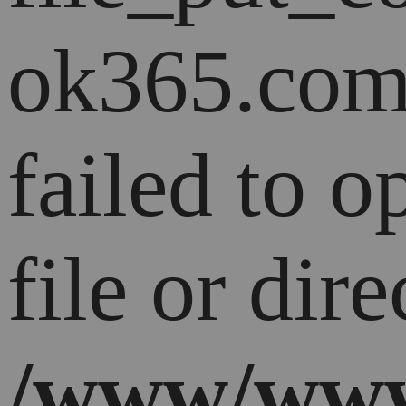
ok365.com
failed to 
file or dire
/www/www