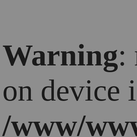
Warning
:
on device 
/www/www