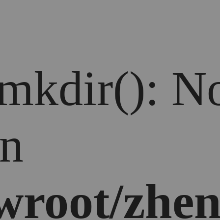
 mkdir(): No
in
root/zhen