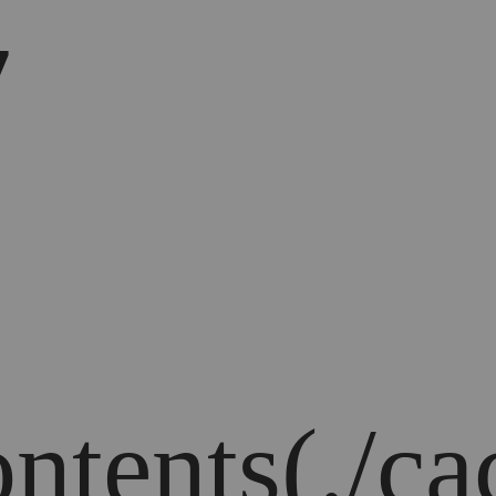
7
ontents(./ca