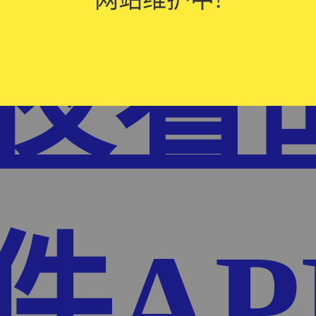
夜看
件AP