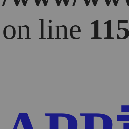
on line
11