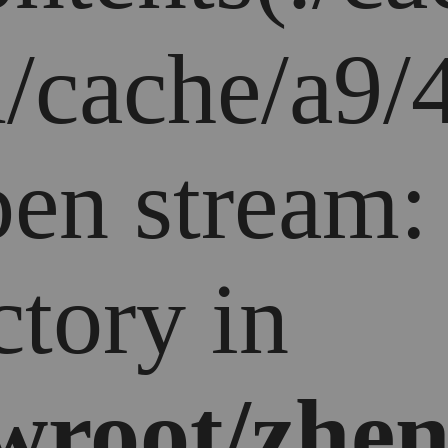
/cache/a9/
open stream
ctory in
root/zhen