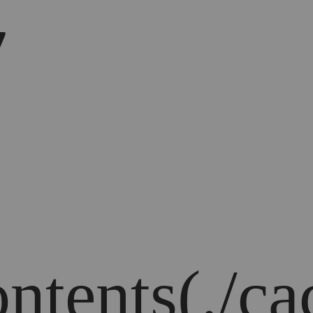
7
ontents(./ca