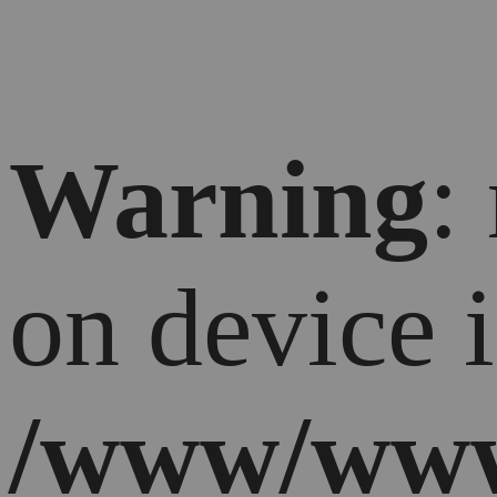
Warning
:
on device 
/www/www