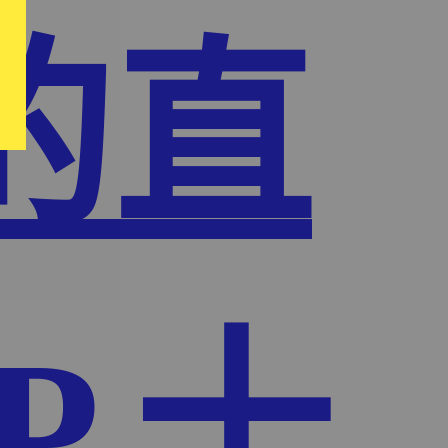
的直
P,十