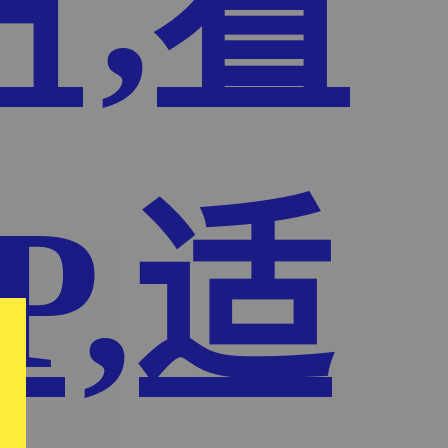
片,看
P,适