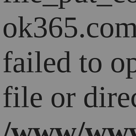
ok365.com
failed to 
file or dire
/www/www