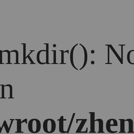
 mkdir(): No
in
root/zhen