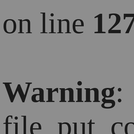
on line
12
Warning
:
file_put_c