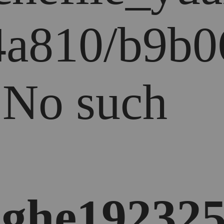
4a810/b9b06
: No such
ghe192325